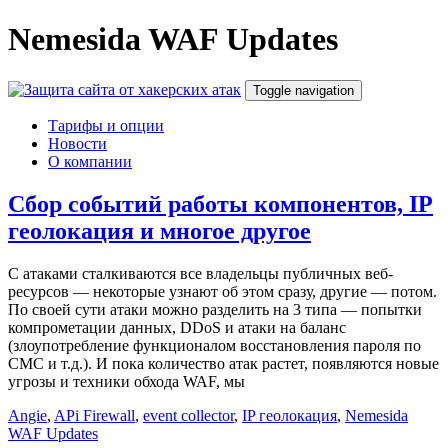
Nemesida WAF Updates
Toggle navigation
Тарифы и опции
Новости
О компании
Cбор событий работы компонентов, IP
геолокация и многое другое
С атаками сталкиваются все владельцы публичных веб-
ресурсов — некоторые узнают об этом сразу, другие — потом.
По своей сути атаки можно разделить на 3 типа — попытки
компрометации данных, DDoS и атаки на баланс
(злоупотребление функционалом восстановления пароля по
СМС и т.д.). И пока количество атак растет, появляются новые
угрозы и техники обхода WAF, мы
Angie
,
APi Firewall
,
event collector
,
IP геолокация
,
Nemesida
WAF Updates